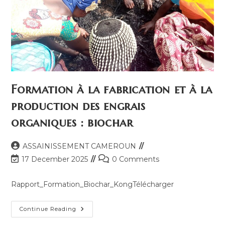
Formation à la fabrication et à la
production des engrais
organiques : biochar
Post
ASSAINISSEMENT CAMEROUN
author:
Post
Post
17 December 2025
0 Comments
last
comments:
modified:
Rapport_Formation_Biochar_KongTélécharger
Formation
Continue Reading
À
La