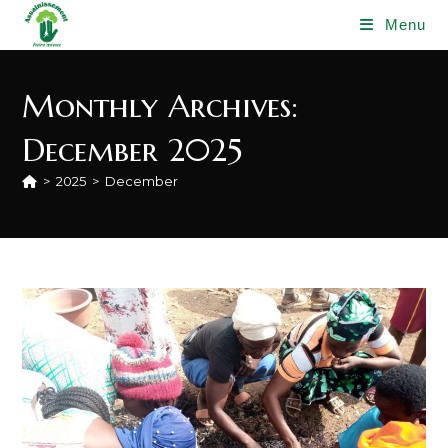
Skip
Menu
to
content
Monthly Archives:
December 2025
>
2025
>
December