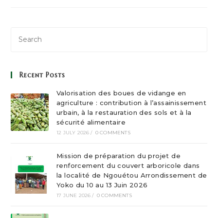
Fabrication
Et
À
La
Production
Des
Engrais
Organiques :
Biochar
Recent Posts
Valorisation des boues de vidange en
agriculture : contribution à l’assainissement
urbain, à la restauration des sols et à la
sécurité alimentaire
12 JULY 2026
/
0 COMMENTS
Mission de préparation du projet de
renforcement du couvert arboricole dans
la localité de Ngouétou Arrondissement de
Yoko du 10 au 13 Juin 2026
17 JUNE 2026
/
0 COMMENTS