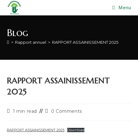
Skip
Menu
to
content
Blog
>
Rapport annuel
>
RAPPORT ASSAINISSEMENT 2025
RAPPORT ASSAINISSEMENT
2025
Reading
Post
1 min read
0 Comments
time:
comments:
RAPPORT ASSAINISSEMENT 2025
Download