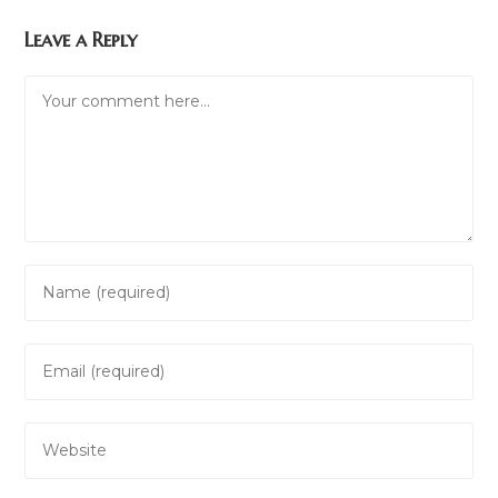
Leave a Reply
Comment
Enter
your
name
Enter
or
your
username
email
to
Enter
address
comment
your
to
website
comment